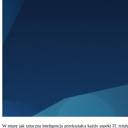
W miarę jak sztuczna inteligencja przekształca każdy aspekt IT, ty