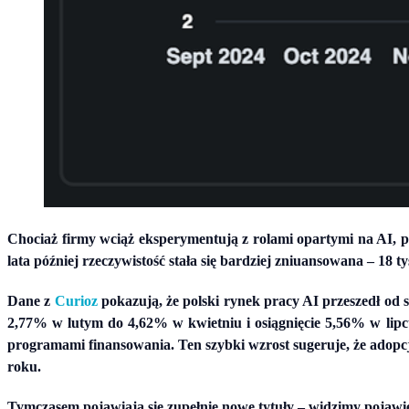
Chociaż firmy wciąż eksperymentują z rolami opartymi na AI, 
lata później rzeczywistość stała się bardziej zniuansowana – 18 ty
Dane z
Curioz
pokazują, że polski rynek pracy AI przeszedł od 
2,77% w lutym do 4,62% w kwietniu i osiągnięcie 5,56% w lip
programami finansowania. Ten szybki wzrost sugeruje, że adopcj
roku.
Tymczasem pojawiają się zupełnie nowe tytuły – widzimy pojawi