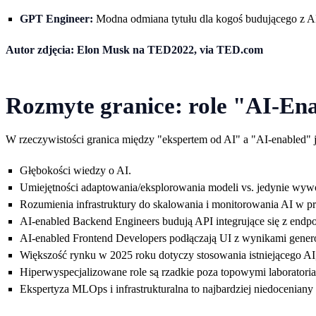
GPT Engineer:
Modna odmiana tytułu dla kogoś budującego z 
Autor zdjęcia: Elon Musk na TED2022, via TED.com
Rozmyte granice: role "AI-En
W rzeczywistości granica między "ekspertem od AI" a "AI-enabled" je
Głębokości wiedzy o AI.
Umiejętności adaptowania/eksplorowania modeli vs. jedynie wyw
Rozumienia infrastruktury do skalowania i monitorowania AI w pr
AI-enabled Backend Engineers budują API integrujące się z endpo
AI-enabled Frontend Developers podłączają UI z wynikami gene
Większość rynku w 2025 roku dotyczy stosowania istniejącego AI, 
Hiperwyspecjalizowane role są rzadkie poza topowymi laborator
Ekspertyza MLOps i infrastrukturalna to najbardziej niedoceniany z