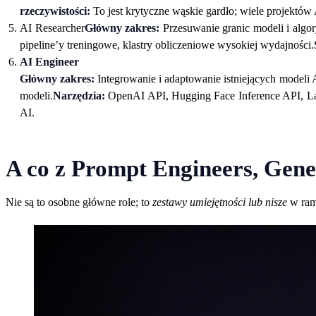
rzeczywistości:
To jest krytyczne wąskie gardło; wiele projektów
AI Researcher
Główny zakres:
Przesuwanie granic modeli i alg
pipeline’y treningowe, klastry obliczeniowe wysokiej wydajności.
AI Engineer
Główny zakres:
Integrowanie i adaptowanie istniejących modeli 
modeli.
Narzędzia:
OpenAI API, Hugging Face Inference API, L
AI.
A co z Prompt Engineers, Gene
Nie są to osobne główne role; to
zestawy umiejętności lub nisze
w ram