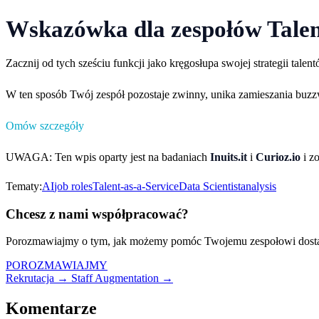
Wskazówka dla zespołów Talent
Zacznij od tych sześciu funkcji jako kręgosłupa swojej strategii tal
W ten sposób Twój zespół pozostaje zwinny, unika zamieszania buzz
Omów szczegóły
UWAGA: Ten wpis oparty jest na badaniach
Inuits.it
i
Curioz.io
i z
Tematy:
AI
job roles
Talent-as-a-Service
Data Scientist
analysis
Chcesz z nami współpracować?
Porozmawiajmy o tym, jak możemy pomóc Twojemu zespołowi dostar
POROZMAWIAJMY
Rekrutacja →
Staff Augmentation →
Komentarze