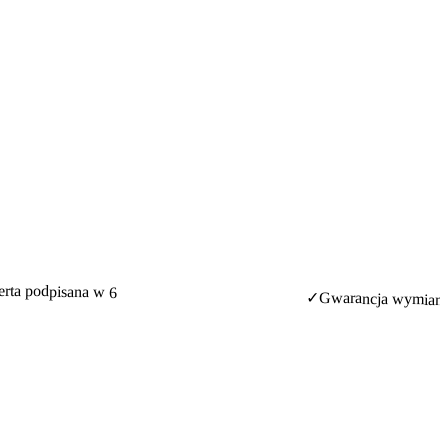
erta podpisana w 6
✓
Gwarancja wymiany 