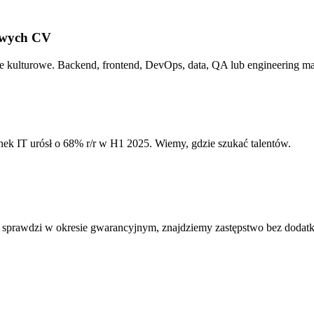
owych CV
ie kulturowe. Backend, frontend, DevOps, data, QA lub engineering m
ek IT urósł o 68% r/r w H1 2025. Wiemy, gdzie szukać talentów.
nie sprawdzi w okresie gwarancyjnym, znajdziemy zastępstwo bez doda