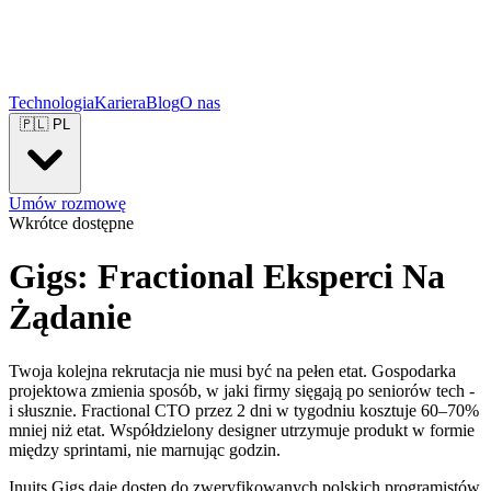
Technologia
Kariera
Blog
O nas
🇵🇱
PL
Umów rozmowę
Wkrótce dostępne
Gigs: Fractional Eksperci
Na
Żądanie
Twoja kolejna rekrutacja nie musi być na pełen etat. Gospodarka
projektowa zmienia sposób, w jaki firmy sięgają po seniorów tech -
i słusznie. Fractional CTO przez 2 dni w tygodniu kosztuje 60–70%
mniej niż etat. Współdzielony designer utrzymuje produkt w formie
między sprintami, nie marnując godzin.
Inuits Gigs daje dostęp do zweryfikowanych polskich programistów