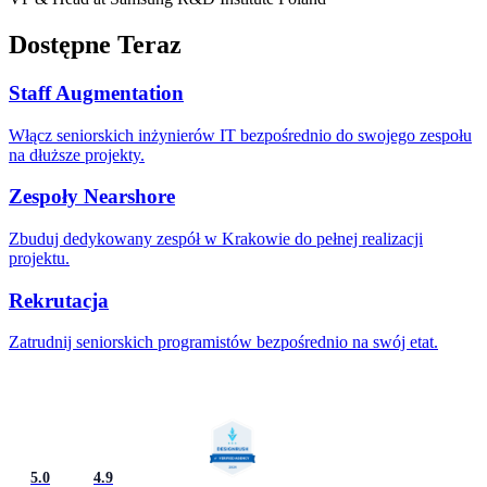
Dostępne Teraz
Staff Augmentation
Włącz seniorskich inżynierów IT bezpośrednio do swojego zespołu
na dłuższe projekty.
Zespoły Nearshore
Zbuduj dedykowany zespół w Krakowie do pełnej realizacji
projektu.
Rekrutacja
Zatrudnij seniorskich programistów bezpośrednio na swój etat.
5.0
4.9