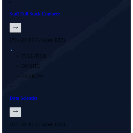
Staff Full Stack Engineer
170 - 200 PLN / h (net, B2B)
FULL-TIME
ON-SITE
KRAKÓW
Data Scientist
160 - 180 PLN / h (net, B2B)