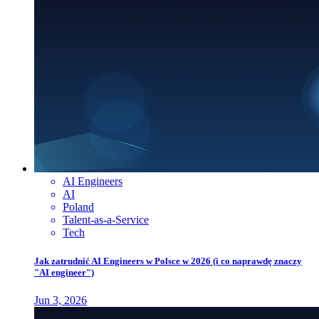
AI Engineers
AI
Poland
Talent-as-a-Service
Tech
Jak zatrudnić AI Engineers w Polsce w 2026 (i co naprawdę znaczy
"AI engineer")
Jun 3, 2026