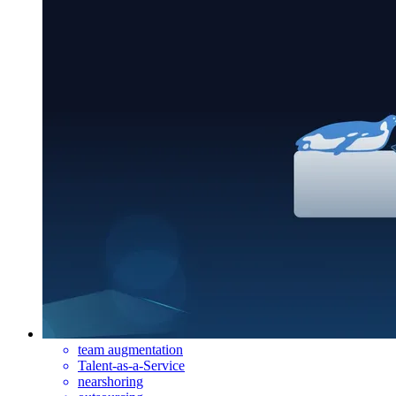
team augmentation
Talent-as-a-Service
nearshoring