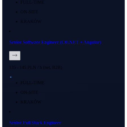
FULL-TIME
ON-SITE
KRAKÓW
Senior Software Engineer (C#/.NET + Angular)
135 - 145 PLN / h (net, B2B)
FULL-TIME
ON-SITE
KRAKÓW
Senior Full Stack Engineer