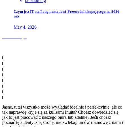
outsourcing
Czym jest IT staff augmentation? Przewodnik kupującego na 2026
rok
May 4, 2026
Zobacz więcej
Jasne, tutaj wszystko może wyglądać idealnie i perfekcyjnie, ale co
tak naprawdę kryje się za kulisami Inuits? Chcesz dowiedzieć się,
jak to jest pracować z naszego biura lub zdalnie? Jeśli chcesz
poznać tę autentyczną stronę, nie zwlekaj, umów rozmowę z nami i