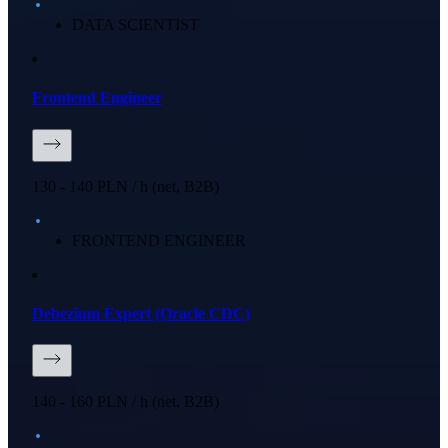
DATA SCIENTIST
Frontend Engineer
130 - 140 PLN / h (net, B2B)
FRONTEND ENGINEER
Debezium Expert (Oracle CDC)
140 - 160 PLN / h (net, B2B)