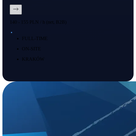
140 - 155 PLN / h (net, B2B)
FULL-TIME
ON-SITE
KRAKÓW