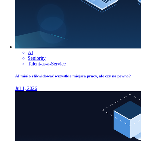
AI
Seniority
Talent-as-a-Service
AI miało zlikwidować wszystkie miejsca pracy, ale czy na pewno?
Jul 1, 2026