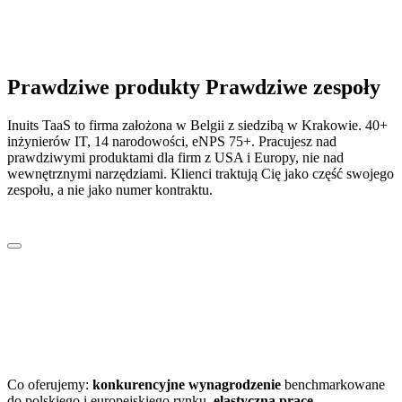
Prawdziwe
produkty
Prawdziwe
zespoły
Inuits TaaS to firma założona w Belgii z siedzibą w Krakowie. 40+
inżynierów IT, 14 narodowości, eNPS 75+. Pracujesz nad
prawdziwymi produktami dla firm z USA i Europy, nie nad
wewnętrznymi narzędziami. Klienci traktują Cię jako część swojego
zespołu, a nie jako numer kontraktu.
10
+
osób w zespole
3
narodowości
18
+
eNPS
Co oferujemy:
konkurencyjne wynagrodzenie
benchmarkowane
do polskiego i europejskiego rynku,
elastyczną pracę