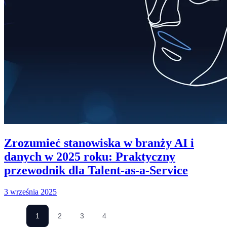
Zrozumieć stanowiska w branży AI i
danych w 2025 roku: Praktyczny
przewodnik dla Talent-as-a-Service
3 września 2025
1
2
3
4