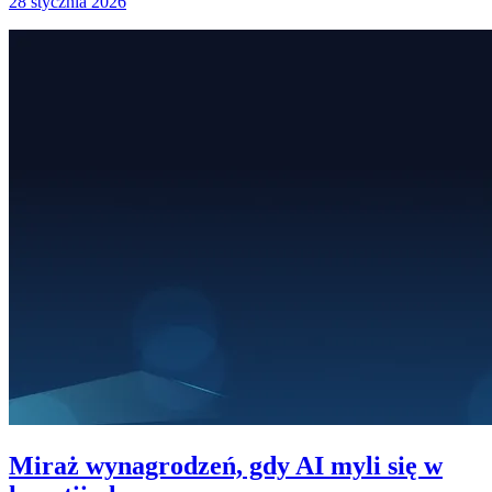
28 stycznia 2026
Miraż wynagrodzeń, gdy AI myli się w