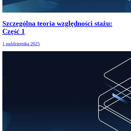
Szczególna teoria względności stażu:
Część 1
1 października 2025